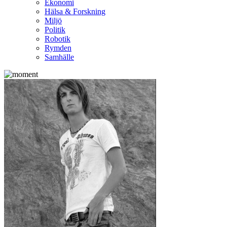
Ekonomi
Hälsa & Forskning
Miljö
Politik
Robotik
Rymden
Samhälle